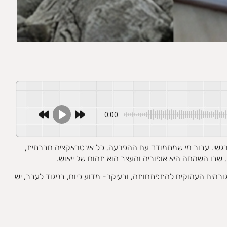
0:00
ר BPD) מתוארים לעיתים קרובות כקיום ללא "עור" רגשי. עבור מי שמתמודד עם ההפרעה, כל אינטראקציה חברתית,
, שבו השמחה היא אופוריה והעצב הוא תהום של ייאוש.
מים העמוקים להתפתחותה, ובעיקר- מדוע כיום, בניגוד לעבר, יש