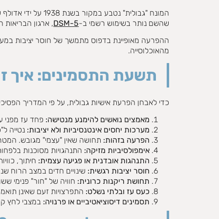
המונח "גבולית" נט
שהשם נותר בשימוש רשמי ב-
DSM-5
, ארגון הבריאות העולמי (ICD-10) משתמש בשם מדויק יותר: "הפרעת אישי
מהאוכלוסייה.
תשעת התסמינים: איך זה
כדי לאבחן הפרעת אישיות גבולית, על פי המדריך הפסיכ
מאמצים נואשים להימנע מנטישה:
פחד עז מפני עז
מערכות יחסים אינטנסיביות ולא יציבות:
נטייה ל"
הפרעה בזהות:
תחושה שאין "עצמי" מגובש. המטר
אימפולסיביות מזיקה:
התנהגויות מסוכנות בלפחות 
התנהגות אובדנית או פגיעה עצמית:
חיתוך, כוויו
חוסר יציבות רגשית:
שינויים חדים במצב הרוח שנ
תחושת ריקנות כרונית:
חוויה של "חור" פנימי שש
כעס עז ובלתי נשלט:
התפרצויות זעם שאינן תואמו
תסמינים דיסוציאטיביים או פרנויה:
במצבי לחץ קשי