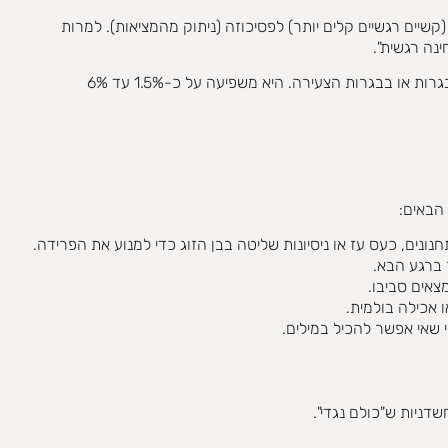
 שבין נוירוזה (קשיים רגשיים קלים יותר) לפסיכוזה (ניתוק מהמציאות). למרות
ההפרעה מאופיינת בדפוס מתמשך של חוסר יציבות במערכות יחסים, בדימוי העצמי ובוויסות הרגשי, המתחיל לרוב בסוף גיל ההתבגרות או בבגרות הצעירה. היא משפיעה על כ-1.5% עד 6%
הבאים:
חנונים, כעס עז או ניסיונות שליטה בבן הזוג כדי למנוע את הפרידה.
 ברגע הבא.
אים סביבו.
 אכילה בולמית.
 שאי אפשר להכיל במילים.
דניות ש"כולם נגדי".