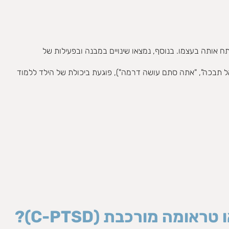
או כי לאדם שיש לו קרוב משפחה מדרגה ראשונה עם ההפרעה, יש סיכון גבוה פי 5 לפתח אותה בעצמו. בנוסף, נמצאו שינויים במבנה ובפעילות של
"אל תבכה", "אתה סתם עושה דרמה"), פוגעת ביכולת של הילד ללמוד
מה מורכבת (C-PTSD)?