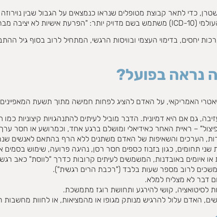
בע במקור בשנת 1938 על ידי אדולף שטרן, כדי לתאר קבוצת מטופלים שנראו כנמצאים על הגבול
ות לא יציבה מבחינה רגשית".
 נראה בפועל?
יאטרי האמריקאי, על האדם להציג לפחות חמישה מתוך תשעת המאפיינים 
יבה, גם אם היא דמיונית. הדבר מוביל לעיתים להתנהגויות קיצוניות כמו ת
פיצול" – ראיית האחר כאידיאלי ומושלם ברגע אחד, וכמרושע או חסר ערך
ות, הערכים והשאיפות של האדם משתנים ללא הרף בהתאם לאנשים שנמצ
שני תחומים, כגון בזבוז כספים חסר רסן, נהיגה פרועה, שימוש בסמים או
ת או איומים באובדנות, המשמשים לעיתים קרובות כדרך "לווסת" כאב רגשי
משכים לרוב מספר שעות בלבד ("רכבת הרים רגשית").
ום דבר לא מצליח למלא.
ת לסיטואציה, קושי להירגע ותחושת רוגז מתמשכת.
ם, האדם עלול להרגיש מנותק מגופו או מהמציאות, או לחוות מחשבות חש