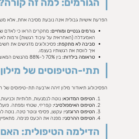
הגורמים: למה זה קורה?
הפרעת אישיות גבולית אינה נובעת מסיבה אחת, אלא משיל
גורמים גנטיים ומוחיים:
האמיגדלה (האחראית על עיבוד רגשות) ורמות לא מא
סביבה לא מתקפת:
פסיכולוגים מדגישים את חשיבו
איך לווסת את רגשותיו בעצמו.
טראומה בילדות:
בין 70% ל-88% מהנשים המאובחנות חוו התעללות (פיזית, מינית או נפשית) או הזנחה קשה בילדותן.
תתי-הטיפוסים של מילון: 
הפסיכולוג תיאודור מילון זיהה ארבעה תת-טיפוסים של 
הטיפוס המדוכא:
נוטה לנמנעות, תלותיות וכניעות.
הטיפוס האימפולסיבי:
קפריזי, שטחי ומפתה. פועל
הטיפוס הרוגזני:
עקשן, פסימי ונוטר טינה. נוטה 
הטיפוס ההרסני:
מפנה את הכעס פנימה. מתאפיין ב
הדילמה הטיפולית: האם זו 