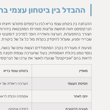
ההבדל בין ביטחון עצמי ברי
ההבחנה בין ביטחון עצמי בריא לבין נרקיסיזם פתולוגי חיוני
הנרקיסיסט חווה תחושת עליונות מופרזת המתבטאת ביהירות
הצורך בהתפעלות, הערצה והאדרה הופך למרכיב דומיננטי וקי
שברירי ופגיע, שעלול להיסדק בקלות מול כל צל של ביקורת
.
פגיעות זו מעוררת בקרב המתמודדים רגשות עזים של בושה, א
נוסף טמון ביכולת האמפתית;
בעוד שהערכה עצמית תקינה מאפ
לראות בהם "אובייקטים" שנועדו לאשר את ערכו של הנרקיסי
מאפיין
ביטחון עצמי בריא
תפיסת העצמי
הערכה ריאלית של יכ
יחס לאחר
אמפתיה ויכולת לראו
תגובה לביקורת
למידה וצמיחה