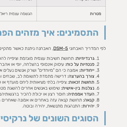
מטרות
הגשמה עצמית ריאלי
התסמינים: איך מזהים הפ
לפי המדריך האבחוני
DSM-5
, האבחנה ניתנת כאשר מתקיימים לפחות 5 מתוך הקריטריונים הבאים,
גרנדיוזיות:
תחושת חשיבות עצמית מוגזמת וציפייה להכר
פנטזיות על כוח:
עיסוק אינסופי בהצלחה, יופי או אהבה 
ייחודיות:
אמונה כי הם "מיוחדים" ושרק אנשים נעלים אח
צורך בהערצה:
דרישה מתמדת לתשומת לב, שבחים ו
תחושת זכאות:
ציפייה בלתי מציאותית ליחס מועדף או ל
נצלנות בין-אישית:
שימוש באנשים אחרים להשגת מטרו
העדר אמפתיה:
חוסר רצון או יכולת להכיר ברגשותיהם
קנאה:
תחושת קנאה עזה באחרים או אמונה שאחרים מ
יהירות:
התנהגות מתנשאת, יהירה ובוטה.
הסוגים השונים של נרקיסי