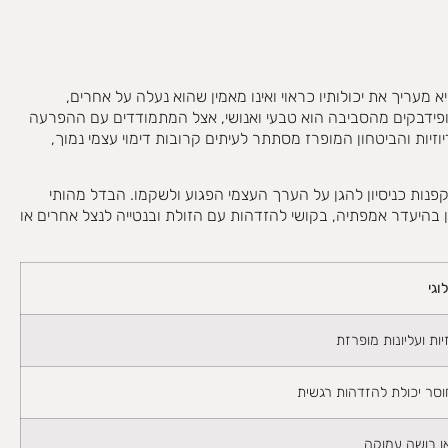
מעריך את יכולותיו כראוי ואינו מאמין שהוא נעלה על אחרים,
ופידבקים מהסביבה הוא טבעי ואנושי, אצל המתמודדים עם ההפרעה
וזיות והביטחון המופרז מסתתר לעיתים קרובות דימוי עצמי נמוך,
פנות כניסיון להגן על הערך העצמי הפגוע ולשקמו
.
הבדל מהותי
היעדר אמפתיה, בקושי להזדהות עם הזולת ובנטייה לנצל אחרים או
וגי
ות ועליונות מופרזת
חוסר יכולת להזדהות רגשית
ו בושה עמוקה