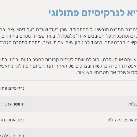
א לנרקיסיזם פתולוגי
ת להבנת המבנה הנפשי של המתמודד, שכן בעוד שאדם בעל דימוי עצמי בריא 
 ובהסתכלות על הסובבים אותו "מלמעלה"
.
בעוד שצורך מסוים בחיזוקים 
צוני הרבה יותר
.
בניגוד לביטחון עצמי אמיתי ויציב, מתחת למסכת הגרנדי
שמה או השפלה, ומובילה אותם לעיתים קרובות להגיב בזעם, בבוז ובתוק
שרת הכרה ברגשות ובצרכים של האחר, הנרקיסיזם הפתולוגי מתאפיין ב
סט ולשרת את מטרותיו האישיות
.
נרקיסיזם פתול
ולות
תחושת גרנדיוזי
ת את צרכי הזולת
ניצול אחרים ו
זעם, השפלה א