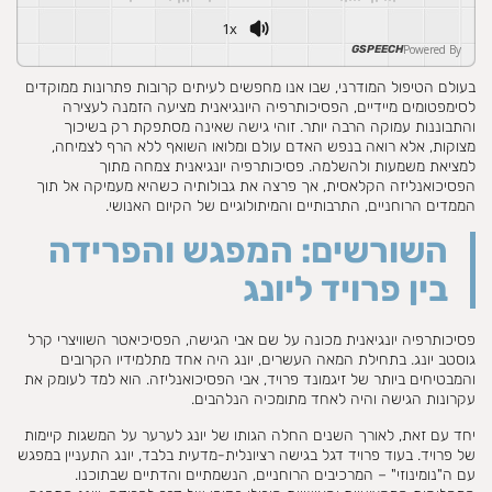
1x
Powered By
GSPEECH
בעולם הטיפול המודרני, שבו אנו מחפשים לעיתים קרובות פתרונות ממוקדים
לסימפטומים מיידיים, הפסיכותרפיה היונגיאנית מציעה הזמנה לעצירה
והתבוננות עמוקה הרבה יותר. זוהי גישה שאינה מסתפקת רק בשיכוך
מצוקות, אלא רואה בנפש האדם עולם ומלואו השואף ללא הרף לצמיחה,
למציאת משמעות ולהשלמה. פסיכותרפיה יונגיאנית צמחה מתוך
הפסיכואנליזה הקלאסית, אך פרצה את גבולותיה כשהיא מעמיקה אל תוך
הממדים הרוחניים, התרבותיים והמיתולוגיים של הקיום האנושי.
השורשים: המפגש והפרידה
בין פרויד ליונג
פסיכותרפיה יונגיאנית מכונה על שם אבי הגישה, הפסיכיאטר השוויצרי קרל
גוסטב יונג. בתחילת המאה העשרים, יונג היה אחד מתלמידיו הקרובים
והמבטיחים ביותר של זיגמונד פרויד, אבי הפסיכואנליזה. הוא למד לעומק את
עקרונות הגישה והיה לאחד מתומכיה הנלהבים.
יחד עם זאת, לאורך השנים החלה הגותו של יונג לערער על המשגות קיימות
של פרויד. בעוד פרויד דגל בגישה רציונלית-מדעית בלבד, יונג התעניין במפגש
עם ה"נומינוזי" – המרכיבים הרוחניים, הנשמתיים והדתיים שבתוכנו.