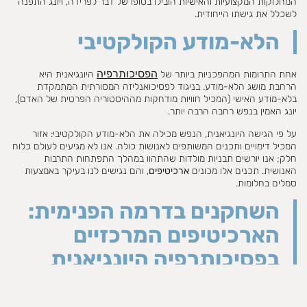
המחלוקות המקצועיות והאישיות הובילו בסופו של דבר לפרידה, ויונג התפנה
לשכלל את גישתו הייחודית.
הלא-מודע הקולקטיבי
הפסיכותרפיה
אחת התרומות המהפכניות ביותר של
היונגיאנית היא
הרחבת מושג הלא-מודע. בניגוד לפסיכואנליזה המסורתית המתמקדת
בלא-מודע האישי (המכיל חוויות מודחקות מההיסטוריה הפרטית של האדם),
יונג האמין בנפש רחבה הרבה יותר.
על פי הגישה היונגיאנית, הנפש מכילה את הלא-מודע הקולקטיבי: אזור
המכיל דימויים ותכנים המשותפים לאנושות כולה. אנו לא מגיעים לעולם כלוח
חלק; אנו יורשים תבניות מולדות שהתהוו במהלך התפתחות התרבות
האנושית. תכנים אלו מכונים
ארכיטיפים
, והם נגישים לנו בעיקר באמצעות
סמלים בחלומות.
השחקנים בדרמה הפנימית:
הארכיטיפים המרכזיים
בפסיכותרפיה היונגיאנית
יונג ראה בנפש ייצוגים של דימויים וקומפלקסים המהווים כמעין דרמה פנימית.
בטיפול יונגיאני, אנו לומדים להכיר את הארכיטיפים המרכזיים המפעילים